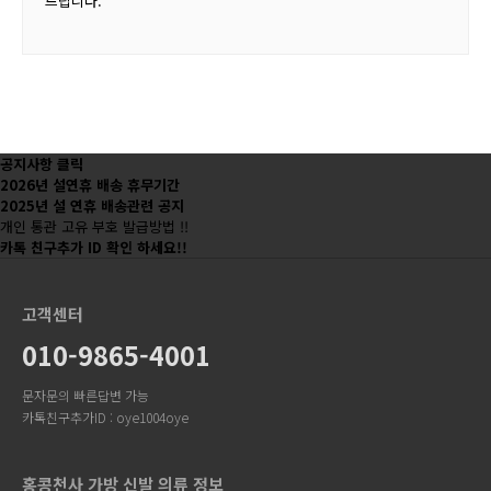
드립니다.
공지사항 클릭
2026년 설연휴 배송 휴무기간
2025년 설 연휴 배송관련 공지
개인 통관 고유 부호 발급방법 !!
카톡 친구추가 ID 확인 하세요!!
고객센터
010-9865-4001
문자문의 빠른답변 가능
카톡친구추가ID : oye1004oye
홍콩천사 가방 신발 의류 정보