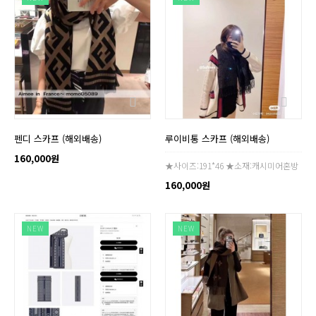
펜디 스카프 (해외배송)
루이비통 스카프 (해외배송)
160,000원
★사이즈:191*46 ★소재:캐시미어혼방
160,000원
NEW
NEW