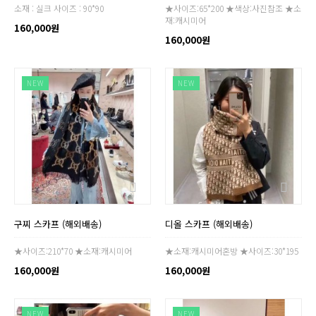
소재 : 실크 사이즈 : 90*90
★사이즈:65*200 ★색상:사진참조 ★소
재:캐시미어
160,000원
160,000원
NEW
NEW
구찌 스카프 (해외배송)
디올 스카프 (해외배송)
★사이즈:210*70 ★소재:캐시미어
★소재:캐시미어혼방 ★사이즈:30*195
160,000원
160,000원
NEW
NEW