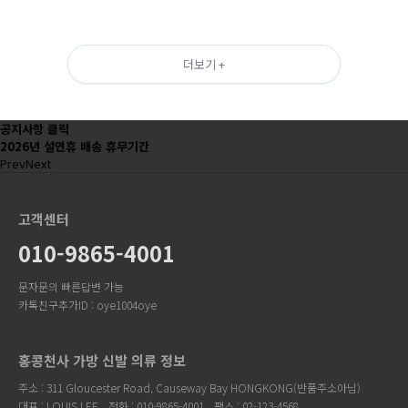
더보기 +
공지사항 클릭
2026년 설연휴 배송 휴무기간
Prev
Next
고객센터
010-9865-4001
문자문의 빠른답변 가능
카톡친구추가ID : oye1004oye
홍콩천사 가방 신발 의류 정보
주소 : 311 Gloucester Road, Causeway Bay HONGKONG(반품주소아님)
대표 : LOUIS LEE
전화 : 010-9865-4001
팩스 : 02-123-4568