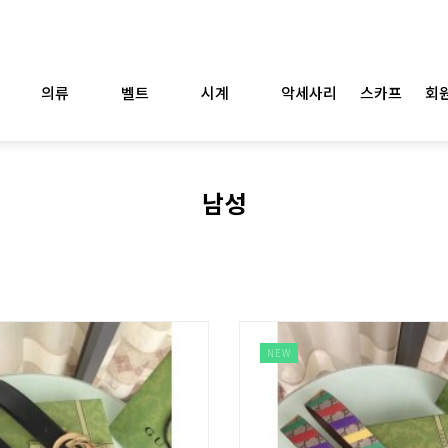
의류
벨트
시계
악세사리
스카프
회원
남성
NEW