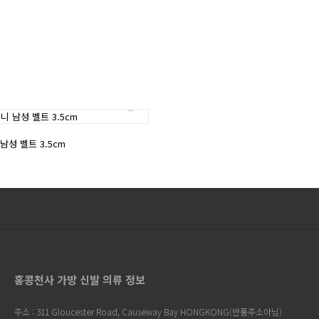
성 벨트 3.5cm
홍콩천사 가방 신발 의류 정보
주소 : 311 Gloucester Road, Causeway Bay HONGKONG(반품주소아님)