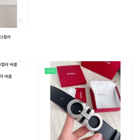
클3컬러
NEW
컬러 버클